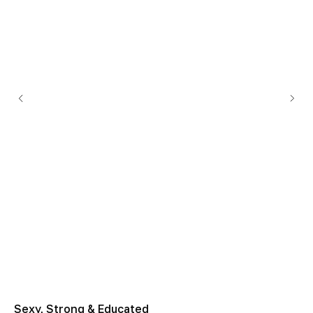
Sexy, Strong & Educated
Ta