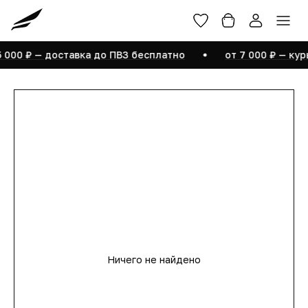
Войти
Размерная сетка
Помощь
О бренде
5 000 ₽ — доставка до ПВЗ бесплатно
от 7 000 ₽ — ку
Редактировать профиль
Мои заказы
Купленные товары
Ничего не найдено