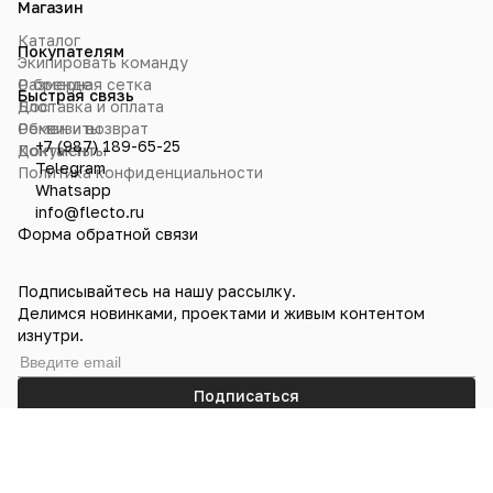
Магазин
Каталог
Покупателям
Экипировать команду
О бренде
Размерная сетка
Быстрая связь
Блог
Доставка и оплата
Реквизиты
Обмен и возврат
+7 (987) 189-65-25
Контакты
Документы
Telegram
Политика конфиденциальности
Whatsapp
info@flecto.ru
Форма обратной связи
Подписывайтесь на нашу рассылку.
Делимся новинками, проектами и живым контентом
изнутри.
Подписаться
© Flecto 2024—2025