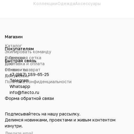
Коллекции
Одежда
Аксессуары
Магазин
Каталог
Покупателям
Экипировать команду
О бренде
Размерная сетка
Быстрая связь
Блог
Доставка и оплата
Реквизиты
Обмен и возврат
+7 (987) 189-65-25
Контакты
Документы
Telegram
Политика конфиденциальности
Whatsapp
info@flecto.ru
Форма обратной связи
Подписывайтесь на нашу рассылку.
Делимся новинками, проектами и живым контентом
изнутри.