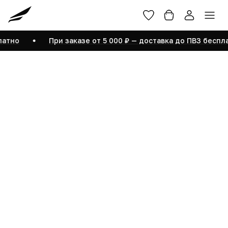
Войти
Размерная сетка
Помощь
О бренде
латно
При заказе от 5 000 ₽ — доставка до ПВЗ беспл
Редактировать профиль
Мои заказы
Купленные товары