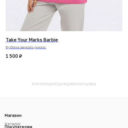
Take Your Marks Barbie
Ta
Футболка оверсайз унисекс
Фут
1 500
₽
2 
Коллекции
Одежда
Аксессуары
Магазин
Каталог
Покупателям