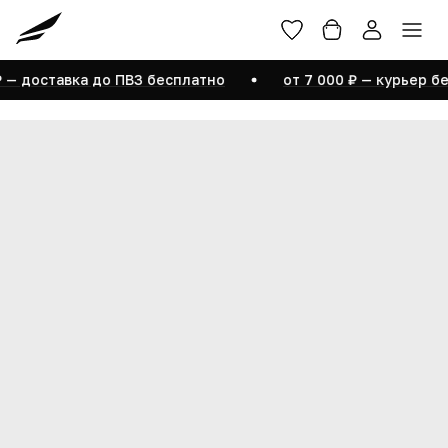
Войти
Размерная сетка
Помощь
О бренде
₽ — доставка до ПВЗ бесплатно
от 7 000 ₽ — курьер бе
Редактировать профиль
Мои заказы
Купленные товары