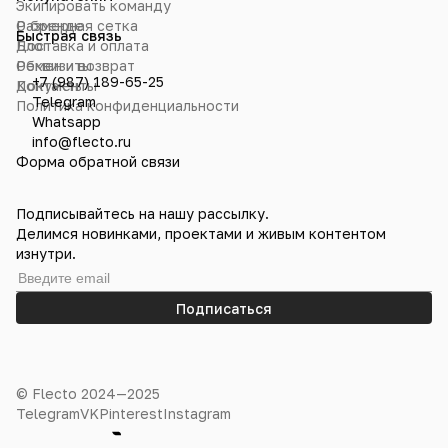
Экипировать команду
О бренде
Размерная сетка
Быстрая связь
Блог
Доставка и оплата
Реквизиты
Обмен и возврат
+7 (987) 189-65-25
Контакты
Документы
Telegram
Политика конфиденциальности
Whatsapp
info@flecto.ru
Форма обратной связи
Подписывайтесь на нашу рассылку.
Делимся новинками, проектами и живым контентом
изнутри.
Подписаться
© Flecto 2024—2025
Telegram
VK
Pinterest
Instagram